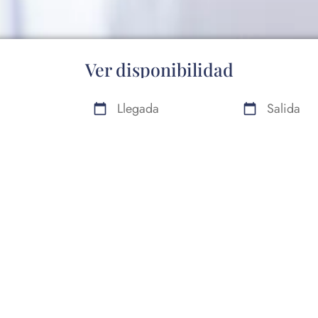
Ver disponibilidad
calendar_today
calendar_today