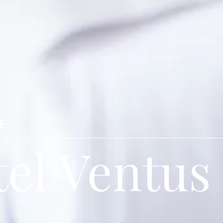
E
tel Ventus